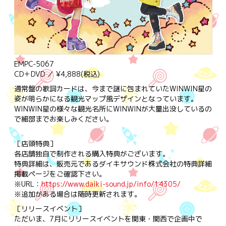
EMPC-5067
CD＋DVD ／ ¥4,888(税込)
通常盤の歌詞カードは、今まで謎に包まれていたWINWIN星の
姿が明らかになる観光マップ風デザインとなっています。
WINWIN星の様々な観光名所にWINWINが大量出没しているの
で細部までお楽しみください。
［店頭特典］
各店舗独自で制作される購入特典がございます。
特典詳細は、販売元であるダイキサウンド株式会社の特典詳細
掲載ページをご確認下さい。
※URL：
https://www.daiki-sound.jp/info/14305/
※追加がある場合は随時更新されます。
［リリースイベント］
ただいま、7月にリリースイベントを関東・関西で企画中で