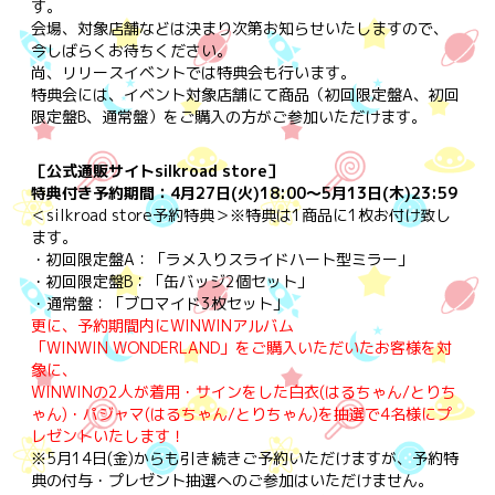
す。
会場、対象店舗などは決まり次第お知らせいたしますので、
今しばらくお待ちください。
尚、リリースイベントでは特典会も行います。
特典会には、イベント対象店舗にて商品（初回限定盤A、初回
限定盤B、通常盤）をご購入の方がご参加いただけます。
［公式通販サイトsilkroad store］
特典付き予約期間：4月27日(火)18:00～5月13日(木)23:59
＜silkroad store予約特典＞※特典は1商品に1枚お付け致し
ます。
・初回限定盤A：「ラメ入りスライドハート型ミラー」
・初回限定盤B：「缶バッジ2個セット」
・通常盤：「ブロマイド3枚セット」
更に、予約期間内にWINWINアルバム
「WINWIN WONDERLAND」をご購入いただいたお客様を対
象に、
WINWINの2人が着用・サインをした白衣(はるちゃん/とりち
ゃん)・パジャマ(はるちゃん/とりちゃん)を抽選で4名様にプ
レゼントいたします！
※5月14日(金)からも引き続きご予約いただけますが、予約特
典の付与・プレゼント抽選へのご参加はいただけません。