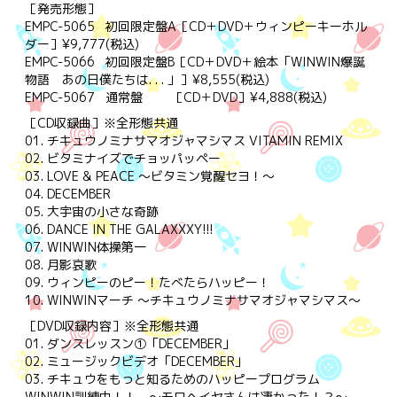
［発売形態］
EMPC-5065 初回限定盤A［CD＋DVD＋ウィンピーキーホル
ダー］¥9,777(税込)
EMPC-5066 初回限定盤B［CD＋DVD＋絵本「WINWIN爆誕
物語 あの日僕たちは. . . 」］¥8,555(税込)
EMPC-5067 通常盤 ［CD＋DVD］¥4,888(税込)
［CD収録曲］※全形態共通
01. チキュウノミナサマオジャマシマス VITAMIN REMIX
02. ビタミナイズでチョッパッペー
03. LOVE & PEACE ～ビタミン覚醒セヨ！～
04. DECEMBER
05. 大宇宙の小さな奇跡
06. DANCE IN THE GALAXXXY!!!
07. WINWIN体操第一
08. 月影哀歌
09. ウィンピーのピー！たべたらハッピー！
10. WINWINマーチ ～チキュウノミナサマオジャマシマス～
［DVD収録内容］※全形態共通
01. ダンスレッスン①「DECEMBER」
02. ミュージックビデオ「DECEMBER」
03. チキュウをもっと知るためのハッピープログラム
WINWIN訓練中！！ ～モロヘイヤさんは凄かった！？～