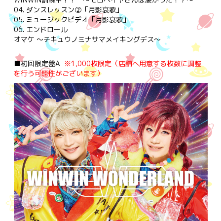
04. ダンスレッスン②「月影哀歌」
05. ミュージックビデオ「月影哀歌」
06. エンドロール
オマケ ～チキュウノミナサマメイキングデス～
■初回限定盤A
※1,000枚限定（店舗へ用意する枚数に調整
を行う可能性がございます）