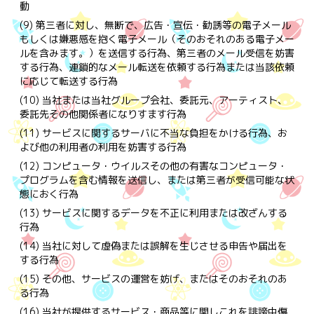
動
(9) 第三者に対し、無断で、広告・宣伝・勧誘等の電子メール
もしくは嫌悪感を抱く電子メール（そのおそれのある電子メー
ルを含みます。）を送信する行為、第三者のメール受信を妨害
する行為、連鎖的なメール転送を依頼する行為または当該依頼
に応じて転送する行為
(10) 当社または当社グループ会社、委託元、アーティスト、
委託先その他関係者になりすます行為
(11) サービスに関するサーバに不当な負担をかける行為、お
よび他の利用者の利用を妨害する行為
(12) コンピュータ・ウイルスその他の有害なコンピュータ・
プログラムを含む情報を送信し、または第三者が受信可能な状
態におく行為
(13) サービスに関するデータを不正に利用または改ざんする
行為
(14) 当社に対して虚偽または誤解を生じさせる申告や届出を
する行為
(15) その他、サービスの運営を妨げ、またはそのおそれのあ
る行為
(16) 当社が提供するサービス・商品等に関しこれを誹謗中傷