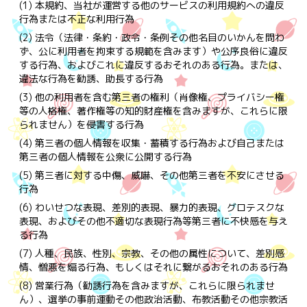
(1) 本規約、当社が運営する他のサービスの利用規約への違反
行為または不正な利用行為
(2) 法令（法律・条約・政令・条例その他名目のいかんを問わ
ず、公に利用者を拘束する規範を含みます）や公序良俗に違反
する行為、およびこれに違反するおそれのある行為。または、
違法な行為を勧誘、助長する行為
(3) 他の利用者を含む第三者の権利（肖像権、プライバシー権
等の人格権、著作権等の知的財産権を含みますが、これらに限
られません）を侵害する行為
(4) 第三者の個人情報を収集・蓄積する行為および自己または
第三者の個人情報を公衆に公開する行為
(5) 第三者に対する中傷、威嚇、その他第三者を不安にさせる
行為
(6) わいせつな表現、差別的表現、暴力的表現、グロテスクな
表現、およびその他不適切な表現行為等第三者に不快感を与え
る行為
(7) 人種、民族、性別、宗教、その他の属性について、差別感
情、憎悪を煽る行為、もしくはそれに繋がるおそれのある行為
(8) 営業行為（勧誘行為を含みますが、これらに限られませ
ん）、選挙の事前運動その他政治活動、布教活動その他宗教活