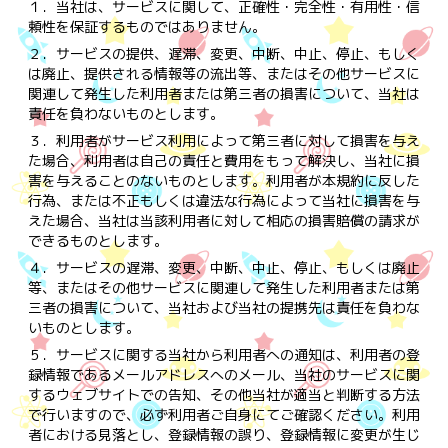
１．
当社は、サービスに関して、正確性・完全性・有用性・信
頼性を保証するものではありません。
２．
サービスの提供、遅滞、変更、中断、中止、停止、もしく
は廃止、提供される情報等の流出等、またはその他サービスに
関連して発生した利用者または第三者の損害について、当社は
責任を負わないものとします。
３．
利用者がサービス利用によって第三者に対して損害を与え
た場合、利用者は自己の責任と費用をもって解決し、当社に損
害を与えることのないものとします。利用者が本規約に反した
行為、または不正もしくは違法な行為によって当社に損害を与
えた場合、当社は当該利用者に対して相応の損害賠償の請求が
できるものとします。
４．
サービスの遅滞、変更、中断、中止、停止、もしくは廃止
等、またはその他サービスに関連して発生した利用者または第
三者の損害について、当社および当社の提携先は責任を負わな
いものとします。
５．
サービスに関する当社から利用者への通知は、利用者の登
録情報であるメールアドレスへのメール、当社のサービスに関
するウェブサイトでの告知、その他当社が適当と判断する方法
で行いますので、必ず利用者ご自身にてご確認ください。利用
者における見落とし、登録情報の誤り、登録情報に変更が生じ