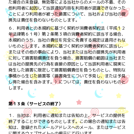
た場合の未登録、無効等による当社からのメールの不着、その
他利用者に起因して当該通知内容を利用者が認識できなかった
ことにより利用者が被った損害について、当社および当社の提
携先は責任を負わないものとします。
６．
利用者との本規約に基づく契約が消費者契約法（平成１２
年法律第６１号）第２条第３項の消費者契約に該当する場合、
本規約のうち、当社の責任を完全に免責する規定は適用されな
いものとします。本規約に基づく契約が消費者契約に該当し、
またはその他の事由により、当社または当社の提携先が利用者
に対して損害賠償責任を負う場合、損害賠償の範囲は当社また
は当社の提携先の行為を直接の原因として当該利用者に現実に
発生した損害に限定して損害賠償責任を負うものとし、特別な
事情から生じた損害等（損害発生について予見し、または予見
し得た場合を含みます。）については、責任を負わないものと
します。
第１３条（サービスの終了）
１．
当社は、利用者に通知または告知の上、サービスの提供を
終了することができるものとします。この場合の通知または告
知は、登録されたメールアドレスへのメール、またはサービス
に関するウェブサイトへの掲示にて行います。