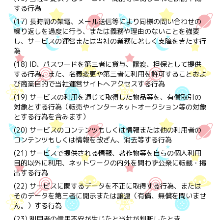
する行為
(17) 長時間の架電、メール送信等により同様の問い合わせの
繰り返しを過度に行う、または義務や理由のないことを強要
し、サービスの運営または当社の業務に著しく支障をきたす行
為
(18) ID、パスワードを第三者に貸与、譲渡、担保として提供
する行為。また、名義変更や第三者に利用を許可することおよ
び商業目的で当社運営サイトへアクセスする行為
(19) サービスの利用を通じて取得した物品等を、有償取引の
対象とする行為（転売やインターネットオークション等の対象
とする行為を含みます）
(20) サービスのコンテンツもしくは情報または他の利用者の
コンテンツもしくは情報を改ざん、消去等する行為
(21) サービスで提供される情報、著作物等を自らの個人利用
目的以外に利用、ネットワークの内外を問わず公衆に転載・掲
出する行為
(22) サービスに関するデータを不正に取得する行為、または
そのデータを第三者に開示または譲渡（有償、無償を問いませ
ん。）する行為
(23) 利用者の信用不安が生じたと当社が判断したとき