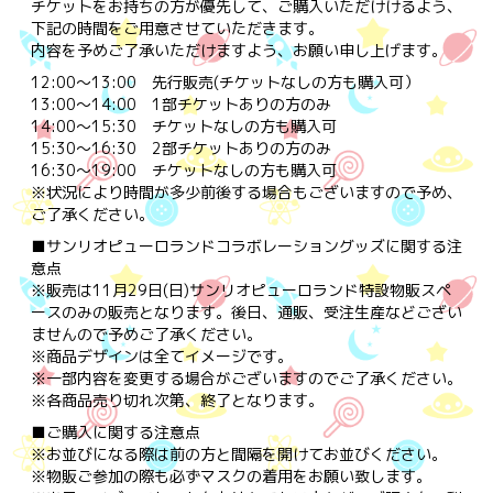
チケットをお持ちの方が優先して、ご購入いただけけるよう、
下記の時間をご用意させていただきます。
内容を予めご了承いただけますよう、お願い申し上げます。
12:00～13:00 先行販売(チケットなしの方も購入可）
13:00～14:00 1部チケットありの方のみ
14:00～15:30 チケットなしの方も購入可
15:30～16:30 2部チケットありの方のみ
16:30～19:00 チケットなしの方も購入可
※状況により時間が多少前後する場合もございますので予め、
ご了承ください。
■サンリオピューロランドコラボレーショングッズに関する注
意点
※販売は11月29日(日)サンリオピューロランド特設物販スペ
ースのみの販売となります。後日、通販、受注生産などござい
ませんので予めご了承ください。
※商品デザインは全てイメージです。
※一部内容を変更する場合がございますのでご了承ください。
※各商品売り切れ次第、終了となります。
■ご購入に関する注意点
※お並びになる際は前の方と間隔を開けてお並びください。
※物販ご参加の際も必ずマスクの着用をお願い致します。